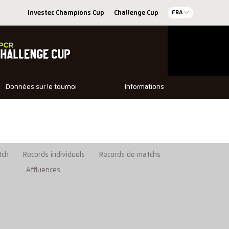
Investec Champions Cup
Challenge Cup
FRA
Données sur le tournoi
Informations
tch
Records individuels
Records de matchs
Affluences