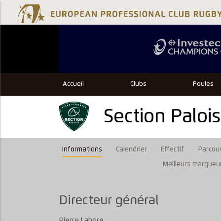
Accueil
Clubs
Poules
Section Paloi
Informations
Calendrier
Effectif
Parcour
Meilleurs marqueu
Directeur général
Pierre Lahore