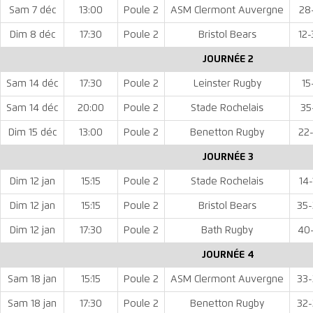
Sam 7 déc
13:00
Poule 2
ASM Clermont Auvergne
28
Dim 8 déc
17:30
Poule 2
Bristol Bears
12-
JOURNÉE 2
Sam 14 déc
17:30
Poule 2
Leinster Rugby
15
Sam 14 déc
20:00
Poule 2
Stade Rochelais
35
Dim 15 déc
13:00
Poule 2
Benetton Rugby
22-
JOURNÉE 3
Dim 12 jan
15:15
Poule 2
Stade Rochelais
14-
Dim 12 jan
15:15
Poule 2
Bristol Bears
35-
Dim 12 jan
17:30
Poule 2
Bath Rugby
40-
JOURNÉE 4
Sam 18 jan
15:15
Poule 2
ASM Clermont Auvergne
33-
Sam 18 jan
17:30
Poule 2
Benetton Rugby
32-