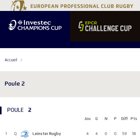
Accueil
Poule 2
2
POULE
Jou
G
N
P
Diff
Pts
1
Q
Leinster Rugby
4
4
0
0
59
18