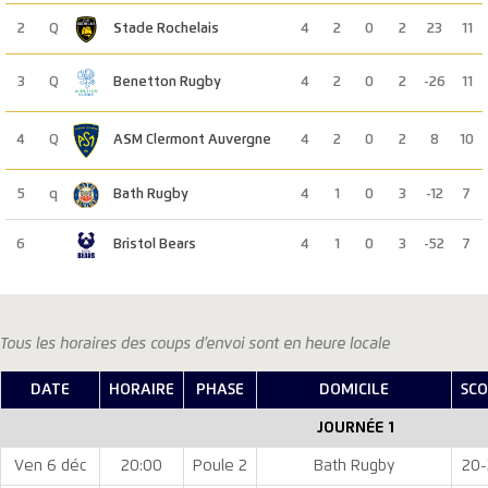
2
Q
Stade Rochelais
4
2
0
2
23
11
3
Q
Benetton Rugby
4
2
0
2
-26
11
4
Q
ASM Clermont Auvergne
4
2
0
2
8
10
5
q
Bath Rugby
4
1
0
3
-12
7
6
Bristol Bears
4
1
0
3
-52
7
Tous les horaires des coups d’envoi sont en heure locale
DATE
HORAIRE
PHASE
DOMICILE
SC
JOURNÉE 1
Ven 6 déc
20:00
Poule 2
Bath Rugby
20-