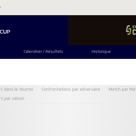
Calendrier / Résultats
Historique
s dans le tournoi
Confrontations par adversaire
Match par Ma
rs par saison