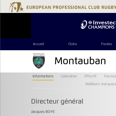
Accueil
Clubs
Poules
Montauban
Informations
Calendrier
Effectif
Parcour
Meilleurs marqueu
Directeur général
Jacques BOYE