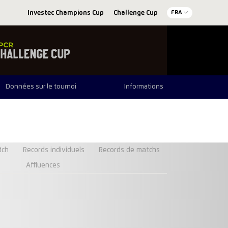
Investec Champions Cup
Challenge Cup
FRA
Données sur le tournoi
Informations
tch
Records individuels
Records de matchs
Affluences