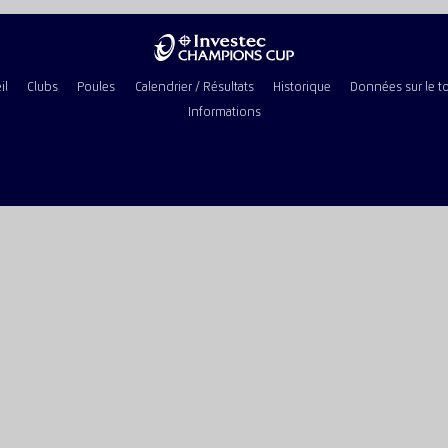
il
Clubs
Poules
Calendrier / Résultats
Historique
Données sur le t
Informations