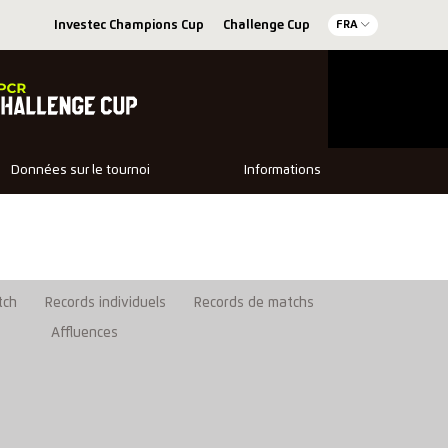
Investec Champions Cup
Challenge Cup
FRA
Données sur le tournoi
Informations
tch
Records individuels
Records de matchs
Affluences